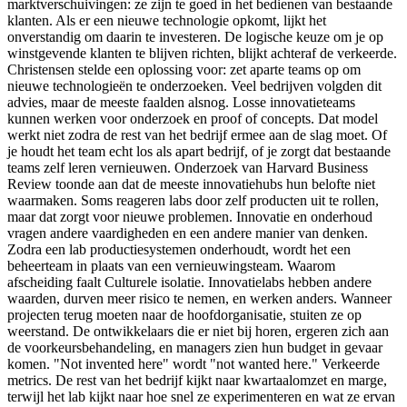
marktverschuivingen: ze zijn te goed in het bedienen van bestaande
klanten. Als er een nieuwe technologie opkomt, lijkt het
onverstandig om daarin te investeren. De logische keuze om je op
winstgevende klanten te blijven richten, blijkt achteraf de verkeerde.
Christensen stelde een oplossing voor: zet aparte teams op om
nieuwe technologieën te onderzoeken. Veel bedrijven volgden dit
advies, maar de meeste faalden alsnog. Losse innovatieteams
kunnen werken voor onderzoek en proof of concepts. Dat model
werkt niet zodra de rest van het bedrijf ermee aan de slag moet. Of
je houdt het team echt los als apart bedrijf, of je zorgt dat bestaande
teams zelf leren vernieuwen. Onderzoek van Harvard Business
Review toonde aan dat de meeste innovatiehubs hun belofte niet
waarmaken. Soms reageren labs door zelf producten uit te rollen,
maar dat zorgt voor nieuwe problemen. Innovatie en onderhoud
vragen andere vaardigheden en een andere manier van denken.
Zodra een lab productiesystemen onderhoudt, wordt het een
beheerteam in plaats van een vernieuwingsteam. Waarom
afscheiding faalt Culturele isolatie. Innovatielabs hebben andere
waarden, durven meer risico te nemen, en werken anders. Wanneer
projecten terug moeten naar de hoofdorganisatie, stuiten ze op
weerstand. De ontwikkelaars die er niet bij horen, ergeren zich aan
de voorkeursbehandeling, en managers zien hun budget in gevaar
komen. "Not invented here" wordt "not wanted here." Verkeerde
metrics. De rest van het bedrijf kijkt naar kwartaalomzet en marge,
terwijl het lab kijkt naar hoe snel ze experimenteren en wat ze ervan