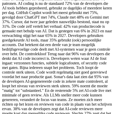
patronen. AI coding is nu de standaard 72% van de developers die
AI tools hebben geprobeerd, gebruikt ze dagelijks of meerdere keren
per dag. GitHub Copilot wordt het meest gebruikt met 75%,
gevolgd door ChatGPT met 74%, Claude met 48% en Gemini met
37%. Cursor, dat twee jaar geleden nauwelijks bestond, staat nu op
31%. De code zelf vertelt het verhaal: 42% van productiecode is
gemaakt met behulp van AI. Dat is gestegen van 6% in 2023 en naar
verwachting stijgt het naar 65% in 2027. Developers gebruiken
goedgekeurde AI tools, maar 35% gebruikt (ook) persoonlijke
accounts. Dat betekent dat een derde van je team mogelijk
bedrijfsgevoelige code deelt met AI-systemen waar je geen controle
over hebt. De controlekloof Terug naar dat 96% van developers die
denkt dat AI code incorrect is. Developers weten waar AI de fout
ingaat: verzonnen functies, subtiele logicafouten, of security code
met gaten. Bijna iedereen snapt het probleem. Toch loopt de
controle sterk uiteen. Code wordt regelmatig niet goed gereviewd
voordat het naar productie gaat. Sonar's data laat zien dat 95% van
de developers AI-gegenereerde code in zekere mate controleert, al
loopt het niveau van reviewen sterk uiteen. 59% noemt die moeite
"matig" tot "substantieel." En de resterende 5% zet AI-code live met
minimale of geen review. Als LLMs sneller meer code kunnen
genereren, verandert de focus van teams. Ze moeten zich meer
richten op het lezen en reviewen van code in plaats van het schrijven
ervan. 38% van de developers zegt dat AI-code reviewen meer
moeite kost dan menselijke code reviewen. Slechts 27% zegt dat het