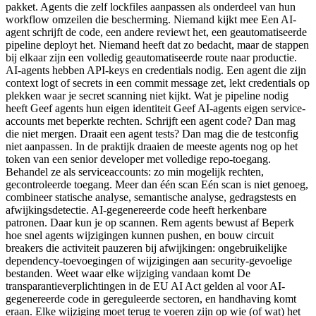
pakket. Agents die zelf lockfiles aanpassen als onderdeel van hun
workflow omzeilen die bescherming. Niemand kijkt mee Een AI-
agent schrijft de code, een andere reviewt het, een geautomatiseerde
pipeline deployt het. Niemand heeft dat zo bedacht, maar de stappen
bij elkaar zijn een volledig geautomatiseerde route naar productie.
AI-agents hebben API-keys en credentials nodig. Een agent die zijn
context logt of secrets in een commit message zet, lekt credentials op
plekken waar je secret scanning niet kijkt. Wat je pipeline nodig
heeft Geef agents hun eigen identiteit Geef AI-agents eigen service-
accounts met beperkte rechten. Schrijft een agent code? Dan mag
die niet mergen. Draait een agent tests? Dan mag die de testconfig
niet aanpassen. In de praktijk draaien de meeste agents nog op het
token van een senior developer met volledige repo-toegang.
Behandel ze als serviceaccounts: zo min mogelijk rechten,
gecontroleerde toegang. Meer dan één scan Eén scan is niet genoeg,
combineer statische analyse, semantische analyse, gedragstests en
afwijkingsdetectie. AI-gegenereerde code heeft herkenbare
patronen. Daar kun je op scannen. Rem agents bewust af Beperk
hoe snel agents wijzigingen kunnen pushen, en bouw circuit
breakers die activiteit pauzeren bij afwijkingen: ongebruikelijke
dependency-toevoegingen of wijzigingen aan security-gevoelige
bestanden. Weet waar elke wijziging vandaan komt De
transparantieverplichtingen in de EU AI Act gelden al voor AI-
gegenereerde code in gereguleerde sectoren, en handhaving komt
eraan. Elke wijziging moet terug te voeren zijn op wie (of wat) het