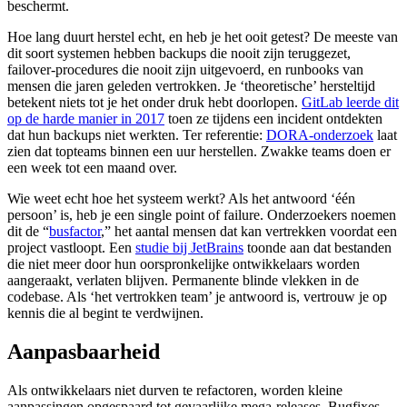
beschermt.
Hoe lang duurt herstel echt, en heb je het ooit getest? De meeste van
dit soort systemen hebben backups die nooit zijn teruggezet,
failover-procedures die nooit zijn uitgevoerd, en runbooks van
mensen die jaren geleden vertrokken. Je ‘theoretische’ hersteltijd
betekent niets tot je het onder druk hebt doorlopen.
GitLab leerde dit
op de harde manier in 2017
toen ze tijdens een incident ontdekten
dat hun backups niet werkten. Ter referentie:
DORA-onderzoek
laat
zien dat topteams binnen een uur herstellen. Zwakke teams doen er
een week tot een maand over.
Wie weet echt hoe het systeem werkt? Als het antwoord ‘één
persoon’ is, heb je een single point of failure. Onderzoekers noemen
dit de “
busfactor
,” het aantal mensen dat kan vertrekken voordat een
project vastloopt. Een
studie bij JetBrains
toonde aan dat bestanden
die niet meer door hun oorspronkelijke ontwikkelaars worden
aangeraakt, verlaten blijven. Permanente blinde vlekken in de
codebase. Als ‘het vertrokken team’ je antwoord is, vertrouw je op
kennis die al begint te verdwijnen.
Aanpasbaarheid
Als ontwikkelaars niet durven te refactoren, worden kleine
aanpassingen opgespaard tot gevaarlijke mega-releases. Bugfixes