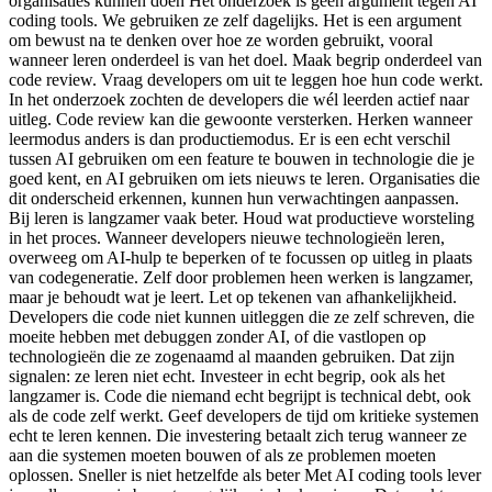
organisaties kunnen doen Het onderzoek is geen argument tegen AI
coding tools. We gebruiken ze zelf dagelijks. Het is een argument
om bewust na te denken over hoe ze worden gebruikt, vooral
wanneer leren onderdeel is van het doel. Maak begrip onderdeel van
code review. Vraag developers om uit te leggen hoe hun code werkt.
In het onderzoek zochten de developers die wél leerden actief naar
uitleg. Code review kan die gewoonte versterken. Herken wanneer
leermodus anders is dan productiemodus. Er is een echt verschil
tussen AI gebruiken om een feature te bouwen in technologie die je
goed kent, en AI gebruiken om iets nieuws te leren. Organisaties die
dit onderscheid erkennen, kunnen hun verwachtingen aanpassen.
Bij leren is langzamer vaak beter. Houd wat productieve worsteling
in het proces. Wanneer developers nieuwe technologieën leren,
overweeg om AI-hulp te beperken of te focussen op uitleg in plaats
van codegeneratie. Zelf door problemen heen werken is langzamer,
maar je behoudt wat je leert. Let op tekenen van afhankelijkheid.
Developers die code niet kunnen uitleggen die ze zelf schreven, die
moeite hebben met debuggen zonder AI, of die vastlopen op
technologieën die ze zogenaamd al maanden gebruiken. Dat zijn
signalen: ze leren niet echt. Investeer in echt begrip, ook als het
langzamer is. Code die niemand echt begrijpt is technical debt, ook
als de code zelf werkt. Geef developers de tijd om kritieke systemen
echt te leren kennen. Die investering betaalt zich terug wanneer ze
aan die systemen moeten bouwen of als ze problemen moeten
oplossen. Sneller is niet hetzelfde als beter Met AI coding tools lever