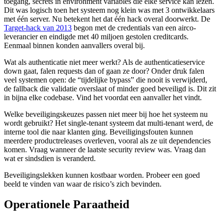
toegang, secrets in environment variables die elke service kan lezen.
Dit was logisch toen het systeem nog klein was met 3 ontwikkelaars
met één server. Nu betekent het dat één hack overal doorwerkt. De
Target-hack van 2013
begon met de credentials van een airco-
leverancier en eindigde met 40 miljoen gestolen creditcards.
Eenmaal binnen konden aanvallers overal bij.
Wat als authenticatie niet meer werkt? Als de authenticatieservice
down gaat, falen requests dan of gaan ze door? Onder druk falen
veel systemen open: de “tijdelijke bypass” die nooit is verwijderd,
de fallback die validatie overslaat of minder goed beveiligd is. Dit zit
in bijna elke codebase. Vind het voordat een aanvaller het vindt.
Welke beveiligingskeuzes passen niet meer bij hoe het systeem nu
wordt gebruikt? Het single-tenant systeem dat multi-tenant werd, de
interne tool die naar klanten ging. Beveiligingsfouten kunnen
meerdere productreleases overleven, vooral als ze uit dependencies
komen. Vraag wanneer de laatste security review was. Vraag dan
wat er sindsdien is veranderd.
Beveiligingslekken kunnen kostbaar worden. Probeer een goed
beeld te vinden van waar de risico’s zich bevinden.
Operationele Paraatheid