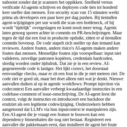
nabootst zonder dat je scanners het oppikken. Snelheid versus
verificatie AI-agents schrijven en deployen code tien tot honderd
keer sneller dan mensen. Een security scan van 15 minuten werkt
prima als developers een paar keer per dag pushen. Bij tientallen
agent-wijzigingen per uur wordt die scan een bottleneck, of hij
wordt "tijdelijk" overgeslagen en komt nooit meer terug. Agents
laten genoeg sporen achter in commits en PR-beschrijvingen. Maar
tegen de tijd dat een fout in productie opduikt, zitten er al tientallen
commits bovenop. De code stapelt zich sneller op dan iemand kan
reviewen. Andere fouten, andere risico's AI-agents maken andere
fouten dan mensen. Menselijke fouten zijn voorspelbaar: input niet
valideren, onveilige patronen kopiëren, credentials hardcoden,
slordig worden onder tijdsdruk. Dat zie je in een review. AI-
gegenereerde code is lastiger. Het lijkt correct, het doorstaat
eenvoudige checks, maar er zit een fout in die je niet meteen ziet. De
code ziet er goed uit, maar het doet alleen niet wat je denkt. Nieuwe
aanvallen duiken al op in agentic workflows: Prompt injection via
codecontext Een aanvaller verbergt kwaadaardige instructies in een
codebase-comment of issue-omschrijving. De AI-agent leest die
context, volgt de instructies en introduceert een backdoor die
eruitziet als een legitieme codewijziging. Onderzoekers hebben
aangetoond dat LLM's via hun inputcontext te manipuleren zijn.
Een AI-agent die je vraagt een feature te bouwen kan een
dependency binnenhalen die nog niet bestaat. Registreert een
aanvaller die pakketnaam eerst, dan installeert de agent het foute