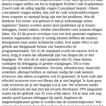
daarna vragen stellen om het te begrijpen Hybrid Code-Explanation:
Zowel code als uitleg tegelijk vragen Conceptual Inquiry: Alleen
conceptuele vragen stellen, dan zelf de code schrijvenDevelopers
leren wanneer ze mentaal bezig zijn met het probleem. Wat dit
betekent Ten eerste: wat gebeurt er met je toekomstige senior
engineers? Juniors worden senior door problemen op te lossen:
debuggen, fouten maken, intuïtie ontwikkelen voor waarom dingen
falen. Als AI dit proces overslaat voor een hele generatie engineers,
kunnen organisaties straks te weinig mensen hebben die kunnen
doorgroeien naar senior technische rollen. Een ander effect is het
gebrek aan diepgaande kennis van frameworks en
programmeertalen. Als AI de standaard wordt om nieuwe tech te
leren, krijg je teams die afhankelijk zijn van dingen die ze niet
begrijpen. We zien dit al: snel opstarten met AI, maar daarna
vastlopen bij debugging of grotere wijzigingen. Dit is extra
belangrijk in kritieke domeinen. Security, infrastructuur, financiële
systemen: allemaal hebben ze mensen nodig die code kunnen
reviewen, niet alleen accepteren wat AI genereert. Je kunt code niet
effectief reviewen voor een library die je niet begrijpt. Je kunt geen
code reviewen als je niet begrijpt wat je ziet. We schreven eerder
over onderzoek dat laat zien dat ervaren developers 19% langzamer
waren bij het gebruik van AI voor echte taken. Als je daar ook nog
minder goed kunnen debuggen bij optelt, beginnen de
langetermijnkosten groter te worden dan de kortetermijnwinst. Wat