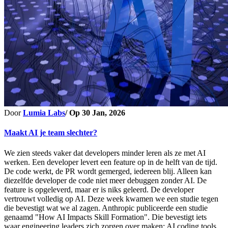
Door
Lumia Labs
/ Op
30 Jan, 2026
Maakt AI je team slechter?
We zien steeds vaker dat developers minder leren als ze met AI
werken. Een developer levert een feature op in de helft van de tijd.
De code werkt, de PR wordt gemerged, iedereen blij. Alleen kan
diezelfde developer de code niet meer debuggen zonder AI. De
feature is opgeleverd, maar er is niks geleerd. De developer
vertrouwt volledig op AI. Deze week kwamen we een studie tegen
die bevestigt wat we al zagen. Anthropic publiceerde een studie
genaamd "How AI Impacts Skill Formation". Die bevestigt iets
waar engineering leaders zich zorgen over maken: AI coding tools