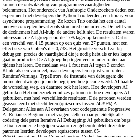
kunnen de ontwikkeling van programmeervaardigheden
belemmeren. Het onderzoek van Anthropic Onderzoekers deden een
experiment met developers die Python Trio leerden, een library voor
asynchrone programmering. Ze kozen Trio omdat het een aantal
nieuwe concepten bevat zoals structured concurrency. De helft van
de deelnemers had AI-hulp, de andere helft niet. De resultaten waren
interessant: de AI-groep scoorde 17% lager op kennistests. Dat is
een verschil van 4,15 punten op een quiz van 27 punten, met een
effect size van Cohen's d = 0,738. Het grootste verschil zat bij
debuggen, precies de vaardigheid die je nodig hebt als er iets kapot
gaat in productie. De AI-groep liep tegen veel minder fouten aan
tijdens het leren. De mediaan was 1 fout met AI tegen 3 zonder.
Klinkt als een voordeel, maar developers leren juist van fouten.
RuntimeWarnings, TypeErrors, de frustratie van debuggen: die
momenten dwingen je om te begrijpen hoe je code werkt. AI haalde
de worsteling weg, en daarmee ook het leren. Hoe developers AI
gebruiken Het onderzoek vond zes patronen in hoe developers AI
gebruiken, met heel verschillende resultaten. Drie patronen werden
geassocieerd met slecht leren (quizscores tussen 24-39%):AI
Delegation: Alles aan AI overlaten voor codegeneratie Progressive
AI Reliance: Beginnen met vragen stellen maar geleidelijk alle
codering delegeren Iterative AI Debugging: AI gebruiken om bugs
te fixen zonder te begrijpen waarom ze gebeurdenMet deze drie
patronen leerden developers (quizscores tussen 65-
86%):Generation-Then-Comprehension: Code laten genereren maar