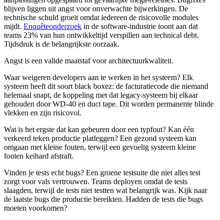
blijven liggen uit angst voor onverwachte bijwerkingen. De
technische schuld groeit omdat iedereen de risicovolle modules
mijdt.
Enquêteonderzoek
in de software-industrie toont aan dat
teams 23% van hun ontwikkeltijd verspillen aan technical debt.
Tijdsdruk is de belangrijkste oorzaak.
Angst is een valide maatstaf voor architectuurkwaliteit.
Waar weigeren developers aan te werken in het systeem? Elk
systeem heeft dit soort black boxez: de facturatiecode die niemand
helemaal snapt, de koppeling met dat legacy-systeem bij elkaar
gehouden door WD-40 en duct tape. Dit worden permanente blinde
vlekken en zijn risicovol.
Wat is het ergste dat kan gebeuren door een typfout? Kan één
verkeerd teken productie platleggen? Een gezond systeem kan
omgaan met kleine fouten, terwijl een gevoelig systeem kleine
fouten keihard afstraft.
Vinden je tests echt bugs? Een groene testsuite die niet alles test
zorgt voor vals vertrouwen. Teams deployen omdat de tests
slaagden, terwijl de tests niet testten wat belangrijk was. Kijk naar
de laatste bugs die productie bereikten. Hadden de tests die bugs
moeten voorkomen?