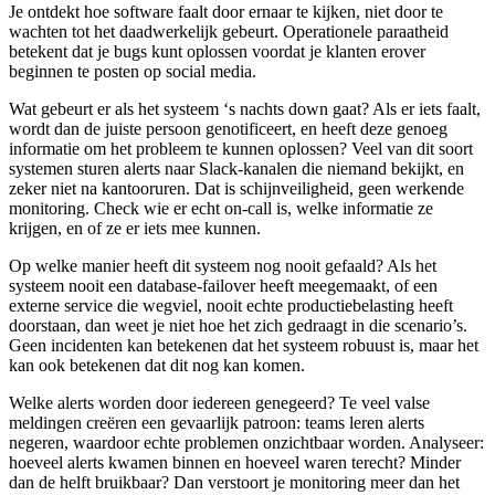
Je ontdekt hoe software faalt door ernaar te kijken, niet door te
wachten tot het daadwerkelijk gebeurt. Operationele paraatheid
betekent dat je bugs kunt oplossen voordat je klanten erover
beginnen te posten op social media.
Wat gebeurt er als het systeem ‘s nachts down gaat? Als er iets faalt,
wordt dan de juiste persoon genotificeert, en heeft deze genoeg
informatie om het probleem te kunnen oplossen? Veel van dit soort
systemen sturen alerts naar Slack-kanalen die niemand bekijkt, en
zeker niet na kantooruren. Dat is schijnveiligheid, geen werkende
monitoring. Check wie er echt on-call is, welke informatie ze
krijgen, en of ze er iets mee kunnen.
Op welke manier heeft dit systeem nog nooit gefaald? Als het
systeem nooit een database-failover heeft meegemaakt, of een
externe service die wegviel, nooit echte productiebelasting heeft
doorstaan, dan weet je niet hoe het zich gedraagt in die scenario’s.
Geen incidenten kan betekenen dat het systeem robuust is, maar het
kan ook betekenen dat dit nog kan komen.
Welke alerts worden door iedereen genegeerd? Te veel valse
meldingen creëren een gevaarlijk patroon: teams leren alerts
negeren, waardoor echte problemen onzichtbaar worden. Analyseer:
hoeveel alerts kwamen binnen en hoeveel waren terecht? Minder
dan de helft bruikbaar? Dan verstoort je monitoring meer dan het