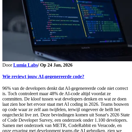
Door
Lumia Labs
/ Op
24 Jan, 2026
Wie reviewt jouw AI-gegenereerde code?
96% van de developers denkt dat AI-gegenereerde code niet correct
is. Toch controleert maar 48% de AI-code altijd voordat ze
committen. De kloof tussen wat developers denken en wat ze doen
laat zien hoe het ervoor staat met AI coding in 2026. Teams bouwen
op code waar ze zelf aan twijfelen, terwijl ongeveer de helft het
ongecheckt live zet. Deze bevindingen komen uit Sonar's 2026 State
of Code Developer Survey, een onderzoek onder 1.100 developers.
Samen met onderzoek van METR, CodeRabbit en Veracode, en
onze ervaring met development teams die AI gebruiken, zien we