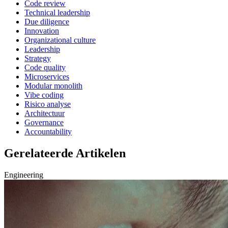
Code review
Technical leadership
Due diligence
Innovation
Organizational culture
Leadership
Strategy
Code quality
Microservices
Modular monolith
Vibe coding
Risico analyse
Architectuur
Governance
Accountability
Gerelateerde Artikelen
Engineering