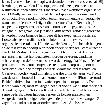
leren. Geen van beiden snapt wat de ander onder succes verstaat. Bij
bezuinigingen worden labs stopgezet omdat ze geen meetbare
resultaten kunnen aantonen. Onderzoek naar wendbare organisaties
van O'Reilly en Tushman vond dat bedrijven nauwe samenwerking
op directieniveau nodig hebben tussen experimentele en bestaande
teams, maar de meeste krijgen dit niet voor elkaar. Kennis blijft
hangen. Google's Project Aristotle ontdekte dat psychologische
veiligheid, het gevoel dat je risico's kunt nemen zonder afgerekend
te worden, voor bijna de helft bepaalt hoe goed teams presteren.
Losse labs hebben dit misschien intern, maar de rest van de
organisatie meestal niet. Het nieuwe denken blijft in het lab hangen,
en de rest van het bedrijf leert nooit anders te denken. Verdwijnende
aandacht. Zodra het slechter gaat met het bedrijf, kijkt de directie
niet meer naar het lab. Budgetten worden bevroren, deadlines
schuiven op, en de beste mensen worden teruggehaald naar "echte"
projecten. Labs hebben blijvende steun van de top nodig om te
overleven, en die verdampt zodra de kwartaalcijfers tegenvallen.
Overleven Kodak vond digitale fotografie uit in de jaren '70. Nokia
zag de smartphone al jaren aankomen, nog voor de iPhone bestond.
Beide bedrijven hadden innovatie ergens in de organisatie. De
ideeën waren er, maar ze kregen het niet voor elkaar. Onderzoek dat
de ondergang van Nokia en Kodak vergeleek vond dat beide een
starre bedrijfscultuur hadden, verkeerde keuzes maakten, en
weigerden om hun eigen winstgevende producten te vervangen. Ze
zagen het aankomen maar ondernamen niets. Analyse van