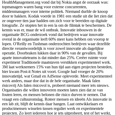
HealthManagement.org vond dat bij Nokia angst de oorzaak was:
topmanagers waren bang voor externe concurrenten,
middenmanagers voor interne politiek. Niemand durfde de knoop
door te hakken. Kodak voerde in 1981 een studie uit die liet zien dat
ze ongeveer tien jaar hadden om zich voor te bereiden op digitale
fotografie. Ze stopten het in een la om de filmtak te beschermen. De
kennis was er, maar de wil ontbrak. Innovatie inbouwen in de
organisatie BCG-onderzoek vond dat bedrijven waar innovatie
overal in de organisatie leeft 60% meer kans hebben om voorop te
lopen. O'Reilly en Tushman onderzochten bedrijven waar dezelfde
directie verantwoordelijk is voor zowel innovatie als dagelijkse
operatie. Doorbraken lukken daar in 90% van de gevallen. Bij
aparte innovatieteams is dat minder dan 25%. Creëer ruimte voor
experiment Traditionele maatstaven verstikken experimenteel werk.
3M laat werknemers 15% van hun tijd aan eigen projecten besteden,
hier kwam Post-it Notes uit voort. Google had vroeger de 20%
innovatietijd, wat Gmail en AdSense opleverde. Meet experimenteel
werk anders, maar doe dat in de hele organisatie. Maak falen
risicovrij Als falen risicovol is, probeert niemand meer iets nieuws.
Organisaties die willen innoveren moeten laten zien dat ze van
fouten leren, en mensen belonen die risico durven te nemen. Dat
vraagt een cultuuromslag. Roteer mensen en ideeën Als innovatie in
een lab zit, blijft de kennis daar hangen. Laat ontwikkelaars en
productmensen wisselen tussen regulier werk en experimentele
projecten. Zo leert iedereen hoe je iets uitprobeert, test of het werkt,