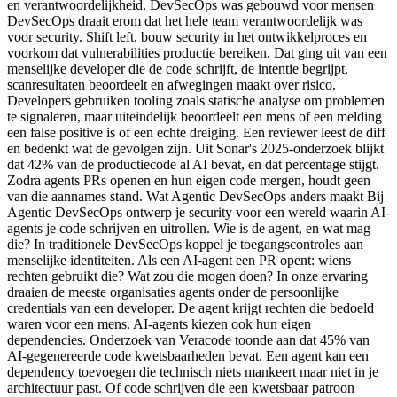
en verantwoordelijkheid. DevSecOps was gebouwd voor mensen
DevSecOps draait erom dat het hele team verantwoordelijk was
voor security. Shift left, bouw security in het ontwikkelproces en
voorkom dat vulnerabilities productie bereiken. Dat ging uit van een
menselijke developer die de code schrijft, de intentie begrijpt,
scanresultaten beoordeelt en afwegingen maakt over risico.
Developers gebruiken tooling zoals statische analyse om problemen
te signaleren, maar uiteindelijk beoordeelt een mens of een melding
een false positive is of een echte dreiging. Een reviewer leest de diff
en bedenkt wat de gevolgen zijn. Uit Sonar's 2025-onderzoek blijkt
dat 42% van de productiecode al AI bevat, en dat percentage stijgt.
Zodra agents PRs openen en hun eigen code mergen, houdt geen
van die aannames stand. Wat Agentic DevSecOps anders maakt Bij
Agentic DevSecOps ontwerp je security voor een wereld waarin AI-
agents je code schrijven en uitrollen. Wie is de agent, en wat mag
die? In traditionele DevSecOps koppel je toegangscontroles aan
menselijke identiteiten. Als een AI-agent een PR opent: wiens
rechten gebruikt die? Wat zou die mogen doen? In onze ervaring
draaien de meeste organisaties agents onder de persoonlijke
credentials van een developer. De agent krijgt rechten die bedoeld
waren voor een mens. AI-agents kiezen ook hun eigen
dependencies. Onderzoek van Veracode toonde aan dat 45% van
AI-gegenereerde code kwetsbaarheden bevat. Een agent kan een
dependency toevoegen die technisch niets mankeert maar niet in je
architectuur past. Of code schrijven die een kwetsbaar patroon