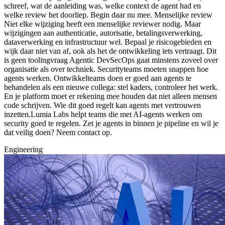
schreef, wat de aanleiding was, welke context de agent had en
welke review het doorliep. Begin daar nu mee. Menselijke review
Niet elke wijziging heeft een menselijke reviewer nodig. Maar
wijzigingen aan authenticatie, autorisatie, betalingsverwerking,
dataverwerking en infrastructuur wel. Bepaal je risicogebieden en
wijk daar niet van af, ook als het de ontwikkeling iets vertraagt. Dit
is geen toolingvraag Agentic DevSecOps gaat minstens zoveel over
organisatie als over techniek. Securityteams moeten snappen hoe
agents werken. Ontwikkelteams doen er goed aan agents te
behandelen als een nieuwe collega: stel kaders, controleer het werk.
En je platform moet er rekening mee houden dat niet alleen mensen
code schrijven. Wie dit goed regelt kan agents met vertrouwen
inzetten.Lumia Labs helpt teams die met AI-agents werken om
security goed te regelen. Zet je agents in binnen je pipeline en wil je
dat veilig doen? Neem contact op.
Engineering