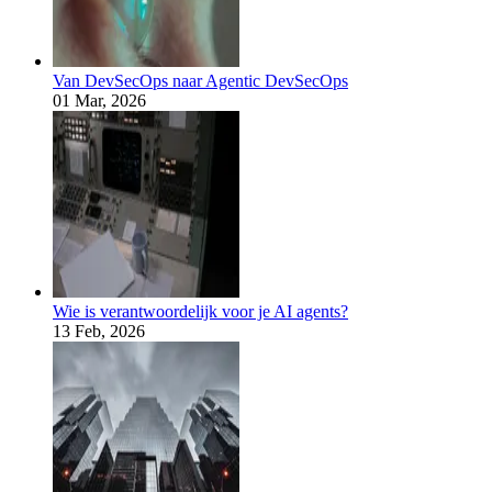
Van DevSecOps naar Agentic DevSecOps
01 Mar, 2026
Wie is verantwoordelijk voor je AI agents?
13 Feb, 2026