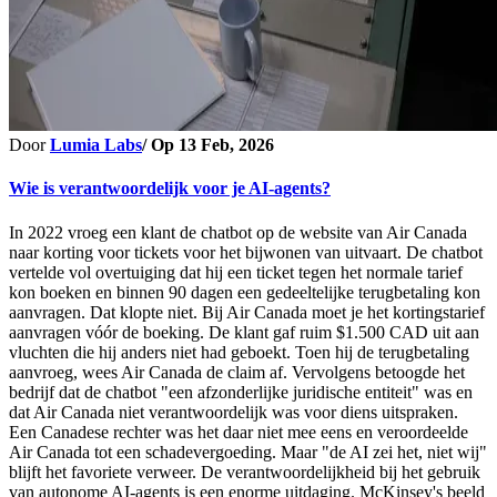
Door
Lumia Labs
/ Op
13 Feb, 2026
Wie is verantwoordelijk voor je AI-agents?
In 2022 vroeg een klant de chatbot op de website van Air Canada
naar korting voor tickets voor het bijwonen van uitvaart. De chatbot
vertelde vol overtuiging dat hij een ticket tegen het normale tarief
kon boeken en binnen 90 dagen een gedeeltelijke terugbetaling kon
aanvragen. Dat klopte niet. Bij Air Canada moet je het kortingstarief
aanvragen vóór de boeking. De klant gaf ruim $1.500 CAD uit aan
vluchten die hij anders niet had geboekt. Toen hij de terugbetaling
aanvroeg, wees Air Canada de claim af. Vervolgens betoogde het
bedrijf dat de chatbot "een afzonderlijke juridische entiteit" was en
dat Air Canada niet verantwoordelijk was voor diens uitspraken.
Een Canadese rechter was het daar niet mee eens en veroordeelde
Air Canada tot een schadevergoeding. Maar "de AI zei het, niet wij"
blijft het favoriete verweer. De verantwoordelijkheid bij het gebruik
van autonome AI-agents is een enorme uitdaging. McKinsey's beeld