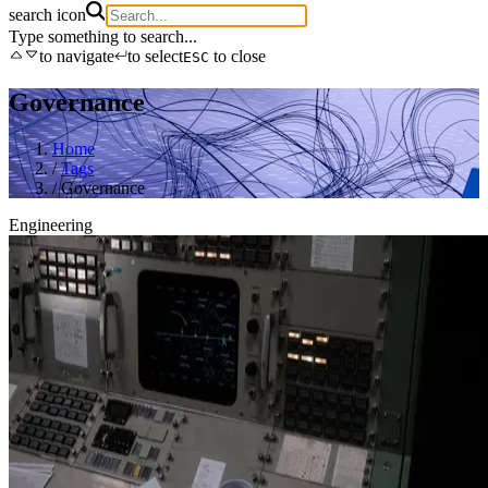
search icon
Type something to search...
to navigate
to select
to close
ESC
Governance
Home
/
Tags
/
Governance
Engineering