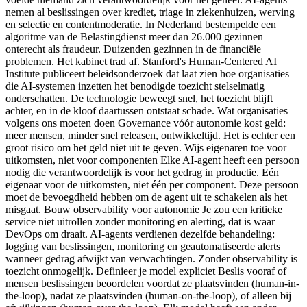
nemen al beslissingen over krediet, triage in ziekenhuizen, werving
en selectie en contentmoderatie. In Nederland bestempelde een
algoritme van de Belastingdienst meer dan 26.000 gezinnen
onterecht als fraudeur. Duizenden gezinnen in de financiële
problemen. Het kabinet trad af. Stanford's Human-Centered AI
Institute publiceert beleidsonderzoek dat laat zien hoe organisaties
die AI-systemen inzetten het benodigde toezicht stelselmatig
onderschatten. De technologie beweegt snel, het toezicht blijft
achter, en in de kloof daartussen ontstaat schade. Wat organisaties
volgens ons moeten doen Governance vóór autonomie kost geld:
meer mensen, minder snel releasen, ontwikkeltijd. Het is echter een
groot risico om het geld niet uit te geven. Wijs eigenaren toe voor
uitkomsten, niet voor componenten Elke AI-agent heeft een persoon
nodig die verantwoordelijk is voor het gedrag in productie. Eén
eigenaar voor de uitkomsten, niet één per component. Deze persoon
moet de bevoegdheid hebben om de agent uit te schakelen als het
misgaat. Bouw observability voor autonomie Je zou een kritieke
service niet uitrollen zonder monitoring en alerting, dat is waar
DevOps om draait. AI-agents verdienen dezelfde behandeling:
logging van beslissingen, monitoring en geautomatiseerde alerts
wanneer gedrag afwijkt van verwachtingen. Zonder observability is
toezicht onmogelijk. Definieer je model expliciet Beslis vooraf of
mensen beslissingen beoordelen voordat ze plaatsvinden (human-in-
the-loop), nadat ze plaatsvinden (human-on-the-loop), of alleen bij