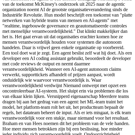
van de toekomst McKinsey's onderzoek uit 2025 naar de agentic
organization noemt AI de grootste organisatieverandering sinds de
Industriële Revolutie. Hun model beschrijft een toekomst van "platte
netwerken van hybride teams van mensen en AI-agents" met
"realtime, ingebouwde governance en geautomatiseerde controles
met menselijke verantwoordelijkheid." Dat klinkt makkelijker dan
het is. Het gaat ervan uit dat organisaties erachter komen hoe ze
mensen verantwoordelijk houden voor systemen die autonoom
handelen. Daar is vrijwel geen enkele organisatie op voorbereid.
Een tool doet wat je zegt. Een agent beslist zelf wat hij doet. Als een
developer een AI coding assistant gebruikt, beoordeelt de developer
met code reviews de output en neemt daarmee
verantwoordelijkheid. Wanneer een AI-agent autonoom claims
verwerkt, supporttickets afhandelt of prijzen aanpast, wordt
onduidelijk wie waarvoor verantwoordelijk is. Waar
verantwoordelijkheid verdwijnt Niemand ontwerpt met opzet een
oncontroleerbaar AI-systeem. Het sluipt erin via problemen die los
van elkaar klein lijken. Versnipperd eigenaarschap Meerdere teams
dragen bij aan het gedrag van een agent: het ML-team traint het
model, het platform-team rolt het uit, het productteam bepaalt de
regels, het datateam beheert de input. Als er iets misgaat, is elk team
verantwoordelijk voor een stukje, maar niemand voor het resultaat.
Braham en van Hees noemen dit het probleem van de vele handen.
Hoe meer mensen betrokken zijn bij een beslissing, hoe minder
ieder individu zich verantwoordelijk voelt. Ondoorzichtigheid