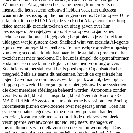
Wanneer een AI-agent een beslissing neemt, kunnen zelfs de
mensen die het systeem gebouwd hebben vaak niet uitleggen
waarom de beslissing op die manier genomen is. De Europese Unie
erkende dit in de EU AI Act, die vereist dat AI-systemen met hoog
risico menselijk toezicht toelaten en uitleg geven over hun
beslissingen. De regelgeving loopt voor op wat organisaties
technisch aan kunnen. Regelgeving helpt niet als je zelf niet kunt
uitleggen wat je systeem doet. Snelheid wint van toezicht AI-agents
zijn vrijwel onbeperkt schaalbaar. Een menselijke goedkeuringsstap
van dertig seconden klinkt haalbaar, tot de aantallen groeien en het
toezicht niet meer meekomt. De keuze is simpel: de agent afremmen
zodat mensen mee kunnen kijken, of snelheid voorrang geven.
Snelheid wint meestal, want het is goedkoper. Organisatorische
traagheid Zelfs als teams dit herkennen, houdt de organisatie het
tegen. Governance-commissies werken per kwartaal, developers
shippen per week. Het organigram is niet gebouwd voor systemen
die door meerdere afdelingen beheerd worden. Autonomie zonder
verantwoordelijkheid is aansprakelijkheid Neem de Boeing 737
MAX. Het MCAS-systeem nam autonome beslissingen en Boeing
informeerde piloten onvoldoende over het gedrag ervan. Toen het
systeem situaties tegenkwam die de ontwerpers niet hadden
voorzien, kwamen 346 mensen om. Uit de onderzoeken bleek
versnipperde verantwoordelijkheid: engineers, managers en
toezichthouders waren elk voor een deel verantwoordelijk. Dus
voelde niemand zich verantwoordelijk voor het geheel. AI-agents