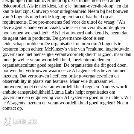
afwijkingen (human-over-the-loop). Elk model heeft een ander
risicoprofiel. Als je niet kiest, krijg je 'human-over-the-loop', en dat
kan te laat zijn. Ontwerp voor uitlegbaarheid Neem bij het bouwen
van AI-agents uitgebreide logging en traceerbaarheid op als
requirements. Doe pre-mortems Stel voor de uitrol de vraag: "Als
deze agent schade veroorzaakt, wie is er dan verantwoordelijk en
hoe komen we erachter?" Als het antwoord onbekend is, neem dan
de agent niet in productie. De governance-kloof is een
leiderschapsprobleem De organisatiestructuren om AI-agents te
besturen lopen achter. McKinsey's visie van "realtime, ingebouwde
governance met menselijke verantwoordelijkheid" is goed, maar dan
moet je wel je verantwoordelijkheid, toezichtmodellen en
organisatiecultuur goed regelen. De organisaties die dit goed doen,
bouwen het vertrouwen waarmee ze AI-agents effectiever kunnen
inzetten. Dat vertrouwen heeft een prijs: governance-rollen en
observability in plaats van features. Maar wie duurzaam wil
innoveren, moet eerst verantwoordelijkheid regelen. Anders wordt
ambitie aansprakelijkheid.Lumia Labs helpt organisaties om
governance en engineering voor AI-systemen goed in te richten. Wil
je AI-agents inzetten en verantwoordelijkheid goed regelen? Neem
contact op.