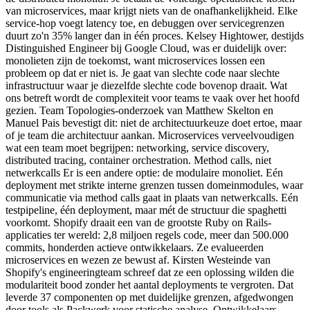
van microservices, maar krijgt niets van de onafhankelijkheid. Elke
service-hop voegt latency toe, en debuggen over servicegrenzen
duurt zo'n 35% langer dan in één proces. Kelsey Hightower, destijds
Distinguished Engineer bij Google Cloud, was er duidelijk over:
monolieten zijn de toekomst, want microservices lossen een
probleem op dat er niet is. Je gaat van slechte code naar slechte
infrastructuur waar je diezelfde slechte code bovenop draait. Wat
ons betreft wordt de complexiteit voor teams te vaak over het hoofd
gezien. Team Topologies-onderzoek van Matthew Skelton en
Manuel Pais bevestigt dit: niet de architectuurkeuze doet ertoe, maar
of je team die architectuur aankan. Microservices verveelvoudigen
wat een team moet begrijpen: networking, service discovery,
distributed tracing, container orchestration. Method calls, niet
netwerkcalls Er is een andere optie: de modulaire monoliet. Eén
deployment met strikte interne grenzen tussen domeinmodules, waar
communicatie via method calls gaat in plaats van netwerkcalls. Eén
testpipeline, één deployment, maar mét de structuur die spaghetti
voorkomt. Shopify draait een van de grootste Ruby on Rails-
applicaties ter wereld: 2,8 miljoen regels code, meer dan 500.000
commits, honderden actieve ontwikkelaars. Ze evalueerden
microservices en wezen ze bewust af. Kirsten Westeinde van
Shopify's engineeringteam schreef dat ze een oplossing wilden die
modulariteit bood zonder het aantal deployments te vergroten. Dat
leverde 37 componenten op met duidelijke grenzen, afgedwongen
door tools als Packwerk voor statische analyse. Ontwikkelaars