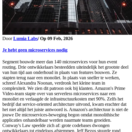
Door
Lumia Labs
/ Op
09 Feb, 2026
Je hebt geen microservices nodig
Segment bouwde meer dan 140 microservices voor hun event
routing. Drie ontwikkelaars besteedden uiteindelijk het grootste deel
van hun tijd aan onderhoud in plaats van features bouwen. Ze
stapten terug naar een monoliet. In plaats van sneller te werken,
schreef Alexandra Noonan, verdronk het kleine team in
complexiteit. We zien dit patroon ook bij klanten. Amazon's Prime
Video-team stapte over van serverless microservices naar een
monoliet en verlaagde de infrastructuurkosten met 90%. Zelfs het
bedrijf dat service-oriented architecture uitvond, kwam erachter dat
het niet altijd het juiste antwoord is. Amazon's architectuur is niet de
jouwe De microservices-beweging begon omdat monolithische
applicaties onhandelbaar werden naarmate teams groeiden.
Conway's Law speelde zich af: grote codebases dwongen
ontwikkelaars tot eindeloos afstemmen. Jeff Bezos stuurde rond