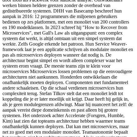
werken binnen heldere grenzen zonder de overhead van
gedistribueerde systemen. DHH van Basecamp beschreef hun
aanpak in 2016: 12 programmeurs die miljoenen gebruikers
bedienen op zes platformen, met een monoliet van 200 controllers
en 190 modelklassen. In 2023 schreef hij "How to Recover from
Microservices", met Gall's Law als uitgangspunt: een complex
systeem dat werkt, is altijd ontstaan uit een simpel systeem dat
werkte. Zelfs Google erkende het patroon. Hun Service Weaver-
framework laat je een applicatie schrijven als modulaire monoliet en
pas als microservices deployen wanneer dat nodig is. De
architectuur begint simpel en wordt alleen complexer waar het
systeem erom vraagt. De meeste teams zijn te klein voor
microservices Microservices lossen problemen op die eenvoudigere
architecturen niet aankunnen. Honderden ontwikkelaars die
onafhankelijk moeten deployen. Componenten met fundamenteel
andere schaaleisen. Op die schaal verdienen microservices hun
complexiteit terug. Stefan Tilkov stelt dat een monoliet leidt tot
koppeling die je er later moeilijk uit krijgt. Daar heeft hij gelijk in,
als je geen modulegrenzen afdwingt. Maar hij nuanceert het zelf: de
aanpak vereist diepe domeinkennis en past alleen bij grotere
systemen. Het onderzoek achter Accelerate (Forsgren, Humble,
Kim) laat zien dat topteams architectuur hebben waarmee teams
onafhankelijk kunnen deployen. Dat kan met microservices, maar
net zo goed met een modulaire monoliet. Teamautonomie bepaalt