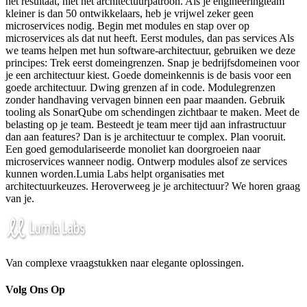
het resultaat, niet het architectuurpatroon. Als je engineeringteam
kleiner is dan 50 ontwikkelaars, heb je vrijwel zeker geen
microservices nodig. Begin met modules en stap over op
microservices als dat nut heeft. Eerst modules, dan pas services Als
we teams helpen met hun software-architectuur, gebruiken we deze
principes: Trek eerst domeingrenzen. Snap je bedrijfsdomeinen voor
je een architectuur kiest. Goede domeinkennis is de basis voor een
goede architectuur. Dwing grenzen af in code. Modulegrenzen
zonder handhaving vervagen binnen een paar maanden. Gebruik
tooling als SonarQube om schendingen zichtbaar te maken. Meet de
belasting op je team. Besteedt je team meer tijd aan infrastructuur
dan aan features? Dan is je architectuur te complex. Plan vooruit.
Een goed gemodulariseerde monoliet kan doorgroeien naar
microservices wanneer nodig. Ontwerp modules alsof ze services
kunnen worden.Lumia Labs helpt organisaties met
architectuurkeuzes. Heroverweeg je je architectuur? We horen graag
van je.
Van complexe vraagstukken naar elegante oplossingen.
Volg Ons Op