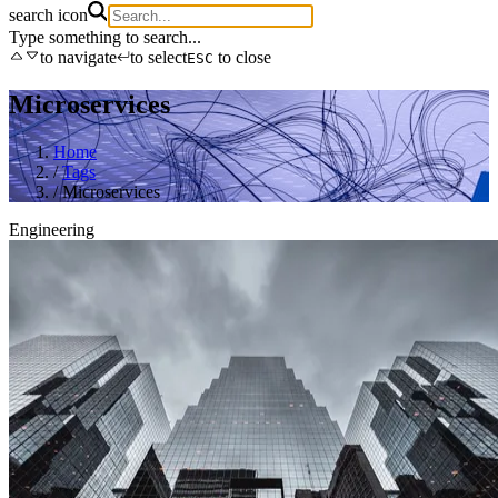
search icon
Type something to search...
to navigate
to select
to close
ESC
Microservices
Home
/
Tags
/
Microservices
Engineering