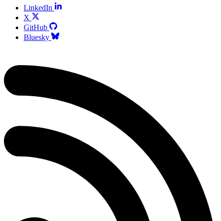
LinkedIn
X
GitHub
Bluesky