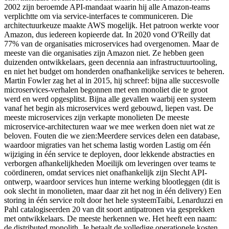
2002 zijn beroemde API-mandaat waarin hij alle Amazon-teams
verplichtte om via service-interfaces te communiceren. Die
architectuurkeuze maakte AWS mogelijk. Het patroon werkte voor
Amazon, dus iedereen kopieerde dat. In 2020 vond O'Reilly dat
77% van de organisaties microservices had overgenomen. Maar de
meeste van die organisaties zijn Amazon niet. Ze hebben geen
duizenden ontwikkelaars, geen decennia aan infrastructuurtooling,
en niet het budget om honderden onafhankelijke services te beheren.
Martin Fowler zag het al in 2015, hij schreef: bijna alle succesvolle
microservices-verhalen begonnen met een monoliet die te groot
werd en werd opgesplitst. Bijna alle gevallen waarbij een systeem
vanaf het begin als microservices werd gebouwd, liepen vast. De
meeste microservices zijn verkapte monolieten De meeste
microservice-architecturen waar we mee werken doen niet wat ze
beloven. Fouten die we zien:Meerdere services delen een database,
waardoor migraties van het schema lastig worden Lastig om één
wijziging in één service te deployen, door lekkende abstracties en
verborgen afhankelijkheden Moeilijk om leveringen over teams te
coördineren, omdat services niet onafhankelijk zijn Slecht API-
ontwerp, waardoor services hun interne werking blootleggen (dit is
ook slecht in monolieten, maar daar zit het nog in één delivery) Een
storing in één service rolt door het hele systeemTaibi, Lenarduzzi en
Pahl catalogiseerden 20 van dit soort antipatronen via gesprekken
met ontwikkelaars. De meeste herkennen we. Het heeft een naam:
de distributed monolith. Je betaalt de volledige operationele kosten