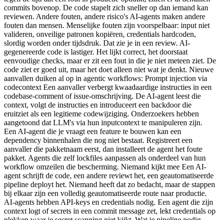
commits bovenop. De code stapelt zich sneller op dan iemand kan
reviewen. Andere fouten, andere risico's AI-agents maken andere
fouten dan mensen. Menselijke fouten zijn voorspelbaar: input niet
valideren, onveilige patronen kopiëren, credentials hardcoden,
slordig worden onder tijdsdruk. Dat zie je in een review. AI-
gegenereerde code is lastiger. Het lijkt correct, het doorstaat
eenvoudige checks, maar er zit een fout in die je niet meteen ziet. De
code ziet er goed uit, maar het doet alleen niet wat je denkt. Nieuwe
aanvallen duiken al op in agentic workflows: Prompt injection via
codecontext Een aanvaller verbergt kwaadaardige instructies in een
codebase-comment of issue-omschrijving. De AI-agent leest die
context, volgt de instructies en introduceert een backdoor die
eruitziet als een legitieme codewijziging. Onderzoekers hebben
aangetoond dat LLM's via hun inputcontext te manipuleren zijn.
Een AI-agent die je vraagt een feature te bouwen kan een
dependency binnenhalen die nog niet bestaat. Registreert een
aanvaller die pakketnaam eerst, dan installeert de agent het foute
pakket. Agents die zelf lockfiles aanpassen als onderdeel van hun
workflow omzeilen die bescherming. Niemand kijkt mee Een AI-
agent schrijft de code, een andere reviewt het, een geautomatiseerde
pipeline deployt het. Niemand heeft dat zo bedacht, maar de stappen
bij elkaar zijn een volledig geautomatiseerde route naar productie.
AI-agents hebben API-keys en credentials nodig. Een agent die zijn
context logt of secrets in een commit message zet, lekt credentials op
plekken waar je secret scanning niet kijkt. Wat je pipeline nodig