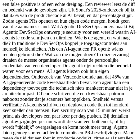
een false positive is of een echte dreiging. Een reviewer leest de diff
en bedenkt wat de gevolgen zijn. Uit Sonar's 2025-onderzoek blijkt
dat 42% van de productiecode al AI bevat, en dat percentage stijgt.
Zodra agents PRs openen en hun eigen code mergen, houdt geen
van die aannames stand. Wat Agentic DevSecOps anders maakt Bij
Agentic DevSecOps ontwerp je security voor een wereld waarin AI-
agents je code schrijven en uitrollen. Wie is de agent, en wat mag
die? In traditionele DevSecOps koppel je toegangscontroles aan
menselijke identiteiten. Als een AI-agent een PR opent: wiens
rechten gebruikt die? Wat zou die mogen doen? In onze ervaring
draaien de meeste organisaties agents onder de persoonlijke
credentials van een developer. De agent krijgt rechten die bedoeld
waren voor een mens. AI-agents kiezen ook hun eigen
dependencies. Onderzoek van Veracode toonde aan dat 45% van
AI-gegenereerde code kwetsbaarheden bevat. Een agent kan een
dependency toevoegen die technisch niets mankeert maar niet in je
architectuur past. Of code schrijven die een kwetsbaar patroon
nabootst zonder dat je scanners het oppikken. Snelheid versus
verificatie AI-agents schrijven en deployen code tien tot honderd
keer sneller dan mensen. Een security scan van 15 minuten werkt
prima als developers een paar keer per dag pushen. Bij tientallen
agent-wijzigingen per uur wordt die scan een bottleneck, of hij
wordt "tijdelijk" overgeslagen en komt nooit meer terug. Agents
laten genoeg sporen achter in commits en PR-beschrijvingen. Maar
tegen de tijd dat een fout in productie opduikt, zitten er al tientallen