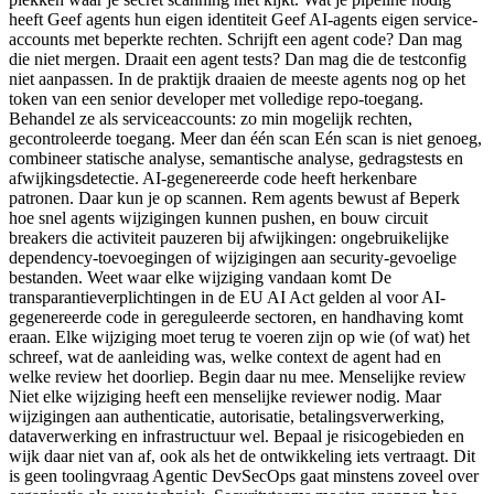
heeft Geef agents hun eigen identiteit Geef AI-agents eigen service-
accounts met beperkte rechten. Schrijft een agent code? Dan mag
die niet mergen. Draait een agent tests? Dan mag die de testconfig
niet aanpassen. In de praktijk draaien de meeste agents nog op het
token van een senior developer met volledige repo-toegang.
Behandel ze als serviceaccounts: zo min mogelijk rechten,
gecontroleerde toegang. Meer dan één scan Eén scan is niet genoeg,
combineer statische analyse, semantische analyse, gedragstests en
afwijkingsdetectie. AI-gegenereerde code heeft herkenbare
patronen. Daar kun je op scannen. Rem agents bewust af Beperk
hoe snel agents wijzigingen kunnen pushen, en bouw circuit
breakers die activiteit pauzeren bij afwijkingen: ongebruikelijke
dependency-toevoegingen of wijzigingen aan security-gevoelige
bestanden. Weet waar elke wijziging vandaan komt De
transparantieverplichtingen in de EU AI Act gelden al voor AI-
gegenereerde code in gereguleerde sectoren, en handhaving komt
eraan. Elke wijziging moet terug te voeren zijn op wie (of wat) het
schreef, wat de aanleiding was, welke context de agent had en
welke review het doorliep. Begin daar nu mee. Menselijke review
Niet elke wijziging heeft een menselijke reviewer nodig. Maar
wijzigingen aan authenticatie, autorisatie, betalingsverwerking,
dataverwerking en infrastructuur wel. Bepaal je risicogebieden en
wijk daar niet van af, ook als het de ontwikkeling iets vertraagt. Dit
is geen toolingvraag Agentic DevSecOps gaat minstens zoveel over