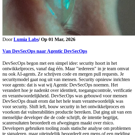
Door
Lumia Labs
/ Op
01 Mar, 2026
Van DevSecOps naar Agentic DevSecOps
DevSecOps begon met een simpel idee: security hoort in het
ontwikkelproces, vanaf dag één. Maar "iedereen" in je team omvat
nu ook AI-agents. Ze schrijven code en mergen pull requests. Je
securitymodel gaat nog uit van mensen. Security opnieuw inrichten
voor agents: dat is wat wij Agentic DevSecOps noemen. Het
verandert hoe je nadenkt over identiteit, toegangscontrole, verificatie
en verantwoordelijkheid. DevSecOps was gebouwd voor mensen
DevSecOps draait erom dat het hele team verantwoordelijk was
voor security. Shift left, bouw security in het ontwikkelproces en
voorkom dat vulnerabilities productie bereiken. Dat ging uit van een
menselijke developer die de code schrijft, de intentie begrijpt,
scanresultaten beoordeelt en afwegingen maakt over risico.
Developers gebruiken tooling zoals statische analyse om problemen
te signaleren, maar uiteindelijk beoordeelt een mens of een melding