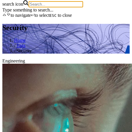
search icon
Type something to search...
to navigate
to select
to close
ESC
Security
Home
/
Tags
/
Security
Engineering