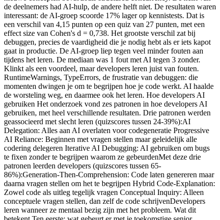
de deelnemers had AI-hulp, de andere helft niet. De resultaten waren
interessant: de AI-groep scoorde 17% lager op kennistests. Dat is
een verschil van 4,15 punten op een quiz van 27 punten, met een
effect size van Cohen's d = 0,738. Het grootste verschil zat bij
debuggen, precies de vaardigheid die je nodig hebt als er iets kapot
gaat in productie. De AI-groep liep tegen veel minder fouten aan
tijdens het leren. De mediaan was 1 fout met AI tegen 3 zonder.
Klinkt als een voordeel, maar developers leren juist van fouten.
RuntimeWarnings, TypeErrors, de frustratie van debuggen: die
momenten dwingen je om te begrijpen hoe je code werkt. AI haalde
de worsteling weg, en daarmee ook het leren. Hoe developers AI
gebruiken Het onderzoek vond zes patronen in hoe developers AI
gebruiken, met heel verschillende resultaten. Drie patronen werden
geassocieerd met slecht leren (quizscores tussen 24-39%):AI
Delegation: Alles aan AI overlaten voor codegeneratie Progressive
AI Reliance: Beginnen met vragen stellen maar geleidelijk alle
codering delegeren Iterative AI Debugging: AI gebruiken om bugs
te fixen zonder te begrijpen waarom ze gebeurdenMet deze drie
patronen leerden developers (quizscores tussen 65-
86%):Generation-Then-Comprehension: Code laten genereren maar
daarna vragen stellen om het te begrijpen Hybrid Code-Explanation:
Zowel code als uitleg tegelijk vragen Conceptual Inquiry: Alleen
conceptuele vragen stellen, dan zelf de code schrijvenDevelopers
leren wanneer ze mentaal bezig zijn met het probleem. Wat dit
betekent Ten eerste: wat gebeurt er met je toekomstige senior