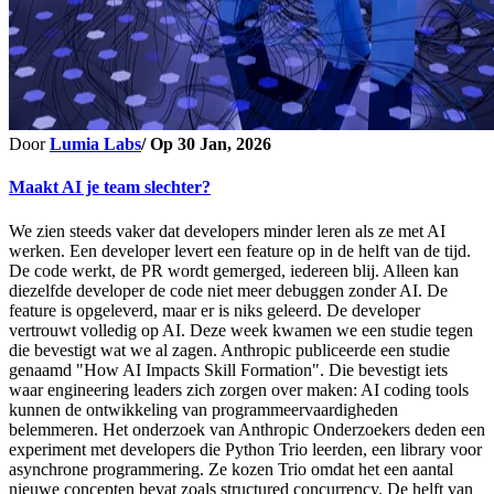
Door
Lumia Labs
/ Op
30 Jan, 2026
Maakt AI je team slechter?
We zien steeds vaker dat developers minder leren als ze met AI
werken. Een developer levert een feature op in de helft van de tijd.
De code werkt, de PR wordt gemerged, iedereen blij. Alleen kan
diezelfde developer de code niet meer debuggen zonder AI. De
feature is opgeleverd, maar er is niks geleerd. De developer
vertrouwt volledig op AI. Deze week kwamen we een studie tegen
die bevestigt wat we al zagen. Anthropic publiceerde een studie
genaamd "How AI Impacts Skill Formation". Die bevestigt iets
waar engineering leaders zich zorgen over maken: AI coding tools
kunnen de ontwikkeling van programmeervaardigheden
belemmeren. Het onderzoek van Anthropic Onderzoekers deden een
experiment met developers die Python Trio leerden, een library voor
asynchrone programmering. Ze kozen Trio omdat het een aantal
nieuwe concepten bevat zoals structured concurrency. De helft van