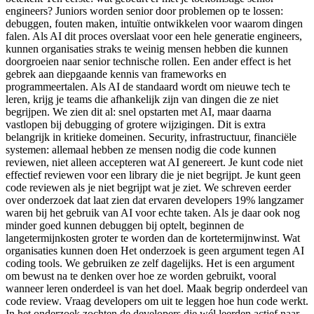
engineers? Juniors worden senior door problemen op te lossen:
debuggen, fouten maken, intuïtie ontwikkelen voor waarom dingen
falen. Als AI dit proces overslaat voor een hele generatie engineers,
kunnen organisaties straks te weinig mensen hebben die kunnen
doorgroeien naar senior technische rollen. Een ander effect is het
gebrek aan diepgaande kennis van frameworks en
programmeertalen. Als AI de standaard wordt om nieuwe tech te
leren, krijg je teams die afhankelijk zijn van dingen die ze niet
begrijpen. We zien dit al: snel opstarten met AI, maar daarna
vastlopen bij debugging of grotere wijzigingen. Dit is extra
belangrijk in kritieke domeinen. Security, infrastructuur, financiële
systemen: allemaal hebben ze mensen nodig die code kunnen
reviewen, niet alleen accepteren wat AI genereert. Je kunt code niet
effectief reviewen voor een library die je niet begrijpt. Je kunt geen
code reviewen als je niet begrijpt wat je ziet. We schreven eerder
over onderzoek dat laat zien dat ervaren developers 19% langzamer
waren bij het gebruik van AI voor echte taken. Als je daar ook nog
minder goed kunnen debuggen bij optelt, beginnen de
langetermijnkosten groter te worden dan de kortetermijnwinst. Wat
organisaties kunnen doen Het onderzoek is geen argument tegen AI
coding tools. We gebruiken ze zelf dagelijks. Het is een argument
om bewust na te denken over hoe ze worden gebruikt, vooral
wanneer leren onderdeel is van het doel. Maak begrip onderdeel van
code review. Vraag developers om uit te leggen hoe hun code werkt.
In het onderzoek zochten de developers die wél leerden actief naar