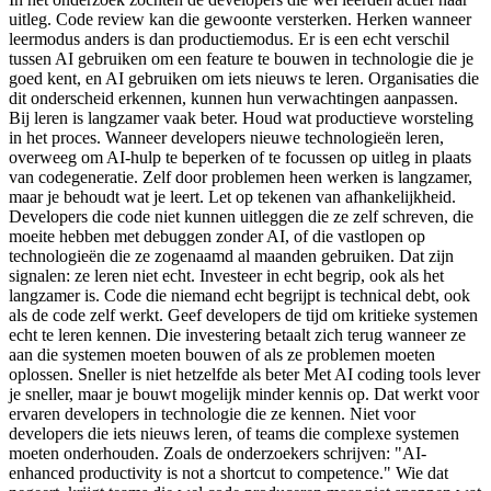
uitleg. Code review kan die gewoonte versterken. Herken wanneer
leermodus anders is dan productiemodus. Er is een echt verschil
tussen AI gebruiken om een feature te bouwen in technologie die je
goed kent, en AI gebruiken om iets nieuws te leren. Organisaties die
dit onderscheid erkennen, kunnen hun verwachtingen aanpassen.
Bij leren is langzamer vaak beter. Houd wat productieve worsteling
in het proces. Wanneer developers nieuwe technologieën leren,
overweeg om AI-hulp te beperken of te focussen op uitleg in plaats
van codegeneratie. Zelf door problemen heen werken is langzamer,
maar je behoudt wat je leert. Let op tekenen van afhankelijkheid.
Developers die code niet kunnen uitleggen die ze zelf schreven, die
moeite hebben met debuggen zonder AI, of die vastlopen op
technologieën die ze zogenaamd al maanden gebruiken. Dat zijn
signalen: ze leren niet echt. Investeer in echt begrip, ook als het
langzamer is. Code die niemand echt begrijpt is technical debt, ook
als de code zelf werkt. Geef developers de tijd om kritieke systemen
echt te leren kennen. Die investering betaalt zich terug wanneer ze
aan die systemen moeten bouwen of als ze problemen moeten
oplossen. Sneller is niet hetzelfde als beter Met AI coding tools lever
je sneller, maar je bouwt mogelijk minder kennis op. Dat werkt voor
ervaren developers in technologie die ze kennen. Niet voor
developers die iets nieuws leren, of teams die complexe systemen
moeten onderhouden. Zoals de onderzoekers schrijven: "AI-
enhanced productivity is not a shortcut to competence." Wie dat