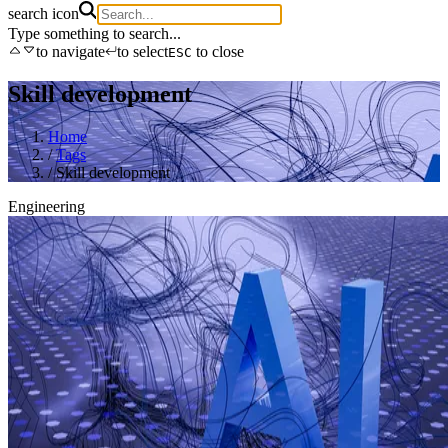
search icon
Type something to search...
to navigate
to select
to close
ESC
Skill development
Home
/
Tags
/
Skill development
Engineering